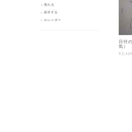
淹れる
保存する
カレンダー
日付
気）
¥2,42